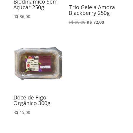
Biodinâmico Sem
Açúcar 250g
Trio Geleia Amora
Blackberry 250g
R$
36,00
O
O
R$
90,00
R$
72,00
preço
preço
original
atual
era:
é:
R$ 90,00.
R$ 72,00.
Doce de Figo
Orgânico 300g
R$
15,00