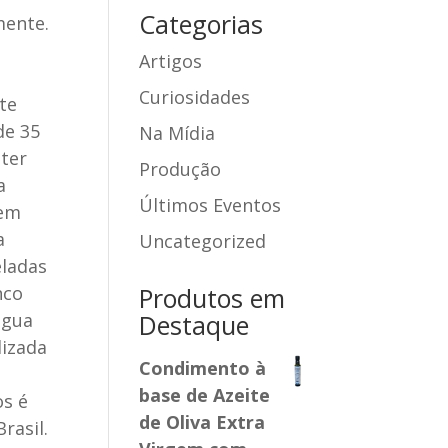
Categorias
mente.
Artigos
Curiosidades
ite
de 35
Na Mídia
nter
Produção
a
Últimos Eventos
 em
a
Uncategorized
eladas
nco
Produtos em
água
Destaque
lizada
Condimento à
base de Azeite
os é
de Oliva Extra
rasil.