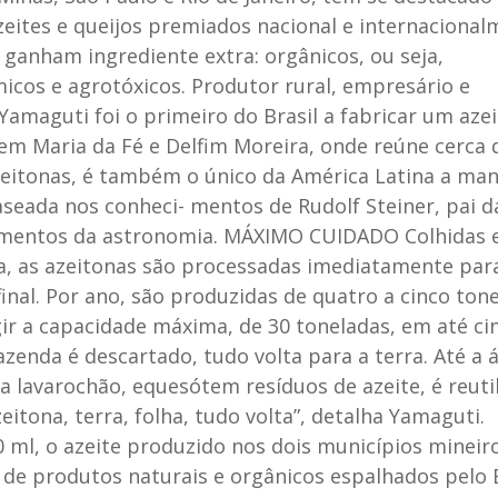
eites e queijos premiados nacional e internacional
s ganham ingrediente extra: orgânicos, ou seja,
micos e agrotóxicos. Produtor rural, empresário e
 Yamaguti foi o primeiro do Brasil a fabricar um aze
 em Maria da Fé e Delfim Moreira, onde reúne cerca 
zeitonas, é também o único da América Latina a ma
seada nos conheci- mentos de Rudolf Steiner, pai d
ecimentos da astronomia. MÁXIMO CUIDADO Colhidas
ia, as azeitonas são processadas imediatamente par
inal. Por ano, são produzidas de quatro a cinco ton
gir a capacidade máxima, de 30 toneladas, em até ci
azenda é descartado, tudo volta para a terra. Até a 
 lavarochão, equesótem resíduos de azeite, é reuti
eitona, terra, folha, tudo volta”, detalha Yamaguti.
 ml, o azeite produzido nos dois municípios mineir
de produtos naturais e orgânicos espalhados pelo B