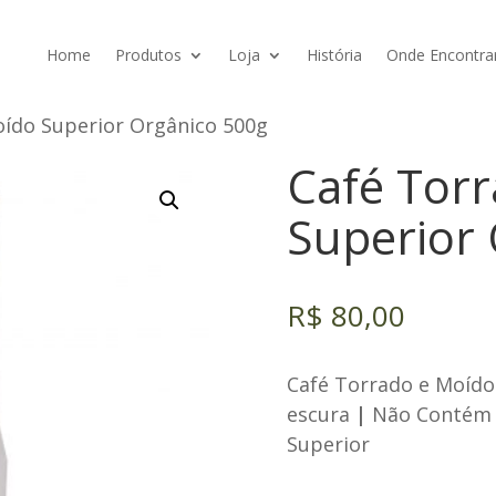
Home
Produtos
Loja
História
Onde Encontra
oído Superior Orgânico 500g
Café Tor
Superior
R$
80,00
Café Torrado e Moíd
escura
|
Não Contém G
Superior