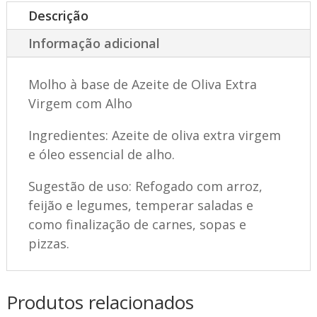
Azeite
Descrição
de
Oliva
Informação adicional
Extra
Virgem
Molho à base de Azeite de Oliva Extra
com
Virgem com Alho
Alho
Ingredientes: Azeite de oliva extra virgem
250ml
e óleo essencial de alho.
quantidade
Sugestão de uso: Refogado com arroz,
feijão e legumes, temperar saladas e
como finalização de carnes, sopas e
pizzas.
Produtos relacionados