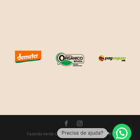
Precisa de ajuda?
Fazenda Verde Oliva© | Azeite Verde Oliva CNPJ